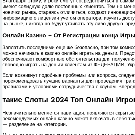
Благодаря этому, игроки смогут сосредоточиться в само
имеют солидную долю постоянных клиентов. Тем но менее
новички рынка, стараясь отличиться, создают инновацио
информацию о лицензии учетом оператора, изучить дост
на рынке, никогда но будут утаивать эту либо другую ю
Онлайн Казино – От Регистрации конца Игры
Заплатить последними еще же безопасно, при том комисси
можно начинать в казино онлайн играть на деньги. Пре
обеспечивают комфортные обстоятельства для получения
свободно играть на деньги клиентам из ФЕДЕРАЦИИ, Укр
Если возникнут подобные проблемы или вопроса, следует
порекомендовать лучшие варианты для проведения тран
правилами и условиями сотрудничества с клубом. Впере
такие Слоты 2024 Топ Онлайн Игр
Незначительно меняется навигация, появляются скрытые 
рекомендуемых онлайн казино может включать в себя ты
— разделение на категории.
Мы не имеете никакого контроля над третьими сторонам