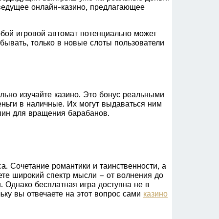
 ведущее онлайн-казино, предлагающее
юбой игровой автомат потенциально может
бывать, только в новые слоты пользователи
льно изучайте казино. Это бонус реальными
еньги в наличные. Их могут выдаваться ним
спин для вращения барабанов.
. Сочетание романтики и таинственности, а
те широкий спектр мысли – от волнения до
 Однако бесплатная игра доступна не в
льку вы отвечаете на этот вопрос сами
казино