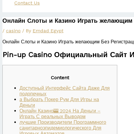
Contact Us
Онлайн Слоты и Казино Играть желающим 
/
casino
/ By
Emdad Egypt
Онлайн Слоты и Казино Играть желающим Без Регистрац
Pin-up Casino Официальный Сайт И
Content
Доступный Интерфейс Сайта Даже Для
подопечных
а Выбрать Покер Рум Для Игры на
Деньги
Онлайн Казино🎰 2024 На Деньги –
Играть С реальных Выводом
лучшие Производители Программного
санитарноэпидемиологического Для
Игровых Автоматов