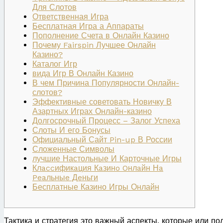
Для Слотов
Ответственная Игра
Бесплатная Игра а Аппараты
Пополнение Счета в Онлайн Казино
Почему Fairspin Лучшее Онлайн
Казино?
Каталог Игр
вида Игр В Онлайн Казино
В чем Причина Популярности Онлайн-
слотов?
Эффективные советовать Новичку В
Азартных Играх Онлайн-казино
Долгосрочный Процесс – Залог Успеха
Слоты И его Бонусы
Официальный Сайт Pin-up В России
Сложенные Символы
лучшие Настольные И Карточные Игры
Клaccификaция Кaзинo Oнлaйн Нa
Peaльныe Дeньги
Бесплатные Казино Игры Онлайн
Тактика и стратегия это важный аспекты, которые или п