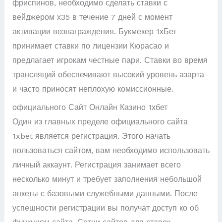
фриспинов, необходимо сделать ставки с
вейджером х35 в течение 7 дней с момент
активации вознаграждения. Букмекер 1хБет
принимает ставки по лицензии Кюрасао и
предлагает игрокам честные пари. Ставки во время
трансляций обеспечивают высокий уровень азарта
и часто приносят неплохую комиссионные.
официального Сайт Онлайн Казино 1хбет
Один из главных пределе официального сайта
1xbet является регистрация. Этого начать
пользоваться сайтом, вам необходимо использовать
личный аккаунт. Регистрация занимает всего
несколько минут и требует заполнения небольшой
анкеты с базовыми служебными данными. После
успешности регистрации вы получат доступ ко об