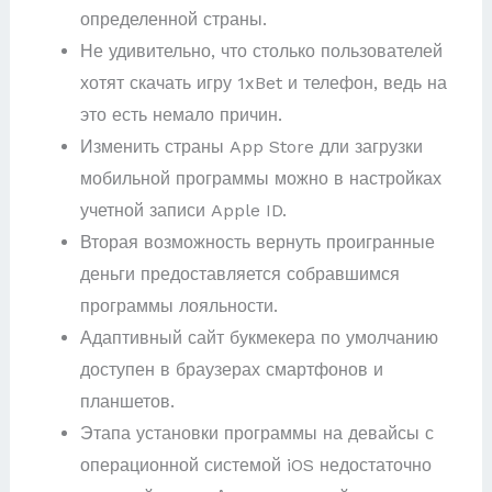
определенной страны.
Не удивительно, что столько пользователей
хотят скачать игру 1xBet и телефон, ведь на
это есть немало причин.
Изменить страны App Store дли загрузки
мобильной программы можно в настройках
учетной записи Apple ID.
Вторая возможность вернуть проигранные
деньги предоставляется собравшимся
программы лояльности.
Адаптивный сайт букмекера по умолчанию
доступен в браузерах смартфонов и
планшетов.
Этапа установки программы на девайсы с
операционной системой iOS недостаточно