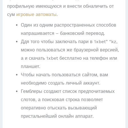
профильную имеющуюся и внести обналичить от
сум
игровые автоматы
.
Один из одним распространенных способов
напрашивается – банковский перевод.
Ддя того чтобы заключать пари в 1xbet” “kz,
можно пользоваться же браузерной версией,
а и скачать 1xbet бесплатно на телефон или
планшет.
Чтобы начать пользоваться сайтом, вам
необходимо создать личный аккаунт.
Гемблеры создают список предпочитаемых
слотов, а поисковая строка позволяет
оперативно отыскать вызывающий
пристальнейший онлайн аппарат.