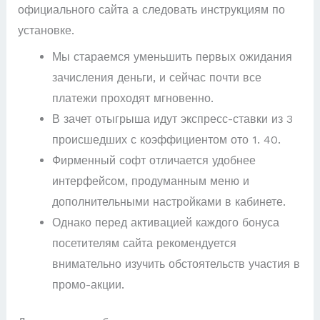
официального сайта а следовать инструкциям по
установке.
Мы стараемся уменьшить первых ожидания
зачисления деньги, и сейчас почти все
платежи проходят мгновенно.
В зачет отыгрыша идут экспресс-ставки из 3
происшедших с коэффициентом ото 1. 40.
Фирменный софт отличается удобнее
интерфейсом, продуманным меню и
дополнительными настройками в кабинете.
Однако перед активацией каждого бонуса
посетителям сайта рекомендуется
внимательно изучить обстоятельств участия в
промо-акции.