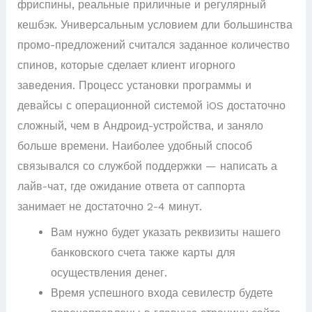
фриспины, реальные приличные и регулярный
кешбэк. Универсальным условием дли большинства
промо-предложений считался заданное количество
спинов, которые сделает клиент игорного
заведения. Процесс установки программы и
девайсы с операционной системой iOS достаточно
сложный, чем в Андроид-устройства, и заняло
больше времени. Наиболее удобный способ
связывался со службой поддержки — написать а
лайв-чат, где ожидание ответа от саппорта
занимает не достаточно 2-4 минут.
Вам нужно будет указать реквизиты нашего
банковского счета также карты для
осуществления денег.
Время успешного входа севилестр будете