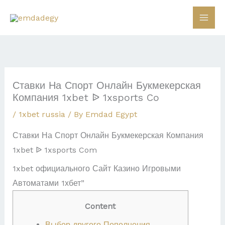
Skip
to
content
Ставки На Спорт Онлайн Букмекерская
Компания 1xbet ᐉ 1xsports Co
/
1xbet russia
/ By
Emdad Egypt
Ставки На Спорт Онлайн Букмекерская Компания
1xbet ᐉ 1xsports Com
1xbet официального Сайт Казино Игровыми
Автоматами 1хбет”
Content
Выбор другого Пополнения