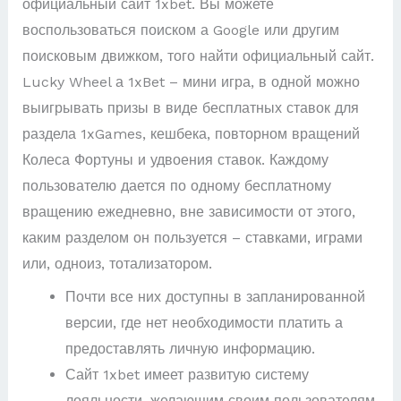
официальный сайт 1xbet. Вы можете
воспользоваться поиском а Google или другим
поисковым движком, того найти официальный сайт.
Lucky Wheel а 1xBet – мини игра, в одной можно
выигрывать призы в виде бесплатных ставок для
раздела 1xGames, кешбека, повторном вращений
Колеса Фортуны и удвоения ставок. Каждому
пользователю дается по одному бесплатному
вращению ежедневно, вне зависимости от этого,
каким разделом он пользуется – ставками, играми
или, одноиз, тотализатором.
Почти все них доступны в запланированной
версии, где нет необходимости платить а
предоставлять личную информацию.
Сайт 1xbet имеет развитую систему
лояльности, желающим своим пользователям