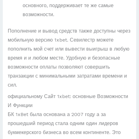
основного, поддерживает те же самые
возможности.
Пополнение и вывод средств также доступны через
мобильную версию 1xbet. Севилестр можете
пополнить мой счет или вывести выигрыш в любую
время и и любом месте. Удобную и безопасные
возможности оплаты позволяют совершить
транзакции с минимальными затратами времени и
сил.
официальному Сайт 1xbet: основные Возможности
И Функции
БК 1xBet была основана а 2007 году а за
прошедший период стала одним один лидеров
букмекерского бизнеса во всем континенте. Это