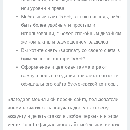
или уровни и права.
Мобильный сайт 1xbet, в свою очередь, либо
быть более удобным и простым и
использовании, с более спокойным дизайном
же компактным размещением разделов.
Вы хотите снять кварплату со своего счета в
букмекерской конторе 1xbet?
Оформление и цветовая гамма играют
важную роль в создании привлекательности
официального сайта букмекерской конторы.
Благодаря мобильной версии сайта, пользователи
имеем возможность получать доступ к своему
аккаунту и делать ставки в любое первых и в этом
месте. 1xbet официального сайт мобильная версия