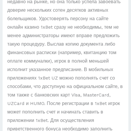
недавно на рынке, но она только успела завоевать
доверие нескольких сотен десятков активных
болельщиков. Удостоверять персону на сайте
онлайн казино 1xBet сразу не необходимы, тем не
менее администраторы имеют вправе предложить
такую процедуру. Выслав копию документа либо
финансовых расписки (например, квитанцию том
оплате коммуналки), игрок в полной меньшей
исполнит указанное предписание. В мобильных
приложениях 1xBet UZ можно пополнять счет со
способами, что доступную на официальном сайте, в
том также с банковских карт Visa, MasterCard,
UZCard и HUMO. После регистрации в 1xBet игрок
может пополнить счет и начинать ставить в
приложении 1xBet. Для осуществления
приветственного бонуса необходимо заполнить