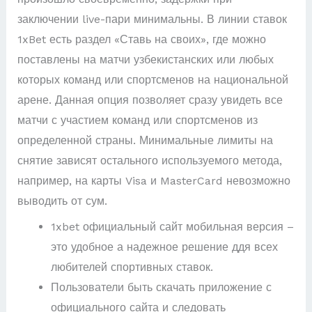
заключении live-пари минимальны. В линии ставок
1xBet есть раздел «Ставь на своих», где можно
поставлены на матчи узбекистанских или любых
которых команд или спортсменов на национальной
арене. Данная опция позволяет сразу увидеть все
матчи с участием команд или спортсменов из
определенной страны. Минимальные лимиты на
снятие зависят остального используемого метода,
например, на карты Visa и MasterCard невозможно
выводить от сум.
1xbet официальный сайт мобильная версия –
это удобное а надежное решение ддя всех
любителей спортивных ставок.
Пользователи быть скачать приложение с
официального сайта и следовать