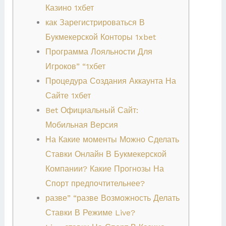
Казино 1хбет
как Зарегистрироваться В
Букмекерской Конторы 1xbet
Программа Лояльности Для
Игроков” “1хбет
Процедура Создания Аккаунта На
Сайте 1хбет
Bet Официальный Сайт:
Мобильная Версия
На Какие моменты Можно Сделать
Ставки Онлайн В Букмекерской
Компании? Какие Прогнозы На
Спорт предпочтительнее?
разве” “разве Возможность Делать
Ставки В Режиме Live?