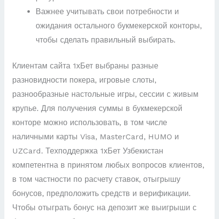
Важнее учитывать свои потребности и
ожидания остального букмекерской конторы,
чтобы сделать правильный выбирать.
Клиентам сайта 1хБет выбраны разные
разновидности покера, игровые слоты,
разнообразные настольные игры, сессии с живым
крупье. Для получения суммы в букмекерской
конторе можно использовать, в том числе
наличными карты Visa, MasterCard, HUMO и
UZCard. Техподдержка 1хБет Узбекистан
компетентна в принятом любых вопросов клиентов,
в том частности по расчету ставок, отыгрышу
бонусов, предположить средств и верификации.
Чтобы отыграть бонус на депозит же выигрыши с