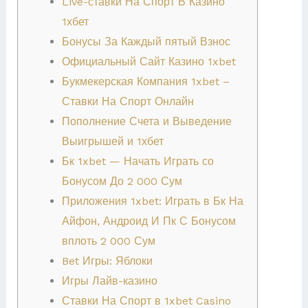
Live-ставки На Спорт В Казино
1хбет
Бонусы За Каждый пятый Взнос
Официальный Сайт Казино 1xbet
Букмекерская Компания 1xbet –
Ставки На Спорт Онлайн
Пополнение Счета и Выведение
Выигрышей и 1хбет
Бк 1xbet — Начать Играть со
Бонусом До 2 000 Сум
Приложения 1xbet: Играть в Бк На
Айфон, Андроид И Пк С Бонусом
вплоть 2 000 Сум
Bet Игры: Яблоки
Игры Лайв-казино
Ставки На Спорт в 1xbet Casino