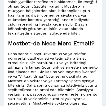
səlahiyyətlilər tərəfindən bloklanması ilə məşğul
olmaq üçün güzgülər yaradır. Mostbet-in
müəyyən bölgələrdən olan istifadəçilər üçün
hazırlanmış digər domen versiyaları da var.
Bukmeker kontoru yarandığı andan indiyədək
ciddi rebrendinq həyata keçirməyib. Dizayn
köhnəlmiş görünmür, lakin vizual planda
təkmilləşdirmələrdən istifadə edə bilər.
Mostbet-də Necə Mərc Etməli?
Daha sonra e-poçt ünvanınızı və ya telefon
nömrənizi daxil etməli və təlimatlara əməl
etməlisiniz. Siz parolunuzu və ya istifadəçi
adınızı sıfırlamaq üçün link və en este momento
kod alacaqsınız. Siz kazino veb-saytının ‘Aviator’
və ya ‘Virtual İdman’ bölməsinə daxil olaraq
Mostbet-də Aviator və ya Fantasy Sports oynaya
bilərsiniz. Daha sonra oynamaq istədiyiniz oyunu
seçib təlimatlara əməl edə bilərsiniz. Şəxsiyyət
vəsiqənizin, pasportunuzun və en este momento
sürücülük vəsiqənizin surətini yükləyərək
şəxsiyyətinizi Mostbet-də yoxlaya bilərsiniz.