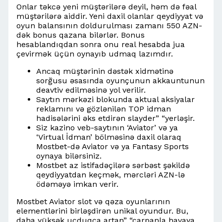
Onlar təkcə yeni müştərilərə deyil, həm də fəal
müştərilərə aiddir. Yeni daxil olanlar qeydiyyat və
oyun balansının doldurulması zamanı 550 AZN-
dək bonus qazana bilərlər. Bonus
hesablandıqdan sonra onu real hesabda jua
çevirmək üçün oynayıb udmaq lazımdır.
Ancaq müştərinin dəstək xidmətinə
sorğusu əsasında oyunçunun akkauntunun
deavtiv edilməsinə yol verilir.
Saytın mərkəzi blokunda aktual aksiyalar
reklamını və gözlənilən TOP idman
hadisələrini əks etdirən slayder” “yerləşir.
Siz kazino veb-saytının ‘Aviator’ və ya
‘Virtual İdman’ bölməsinə daxil olaraq
Mostbet-də Aviator və ya Fantasy Sports
oynaya bilərsiniz.
Mostbet az istifadəçilərə sərbəst şəkildə
qeydiyyatdan keçmək, mərcləri AZN-lə
ödəməyə imkan verir.
Mostbet Aviator slot və qəza oyunlarının
elementlərini birləşdirən unikal oyundur. Bu,
daha yüksək uçduqca artan” “çarpanla havaya