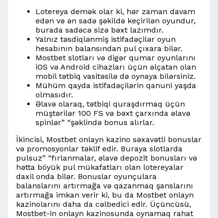
Lotereya demək olar ki, hər zaman davam
edən və ən sadə şəkildə keçirilən oyundur,
burada sadəcə sizə bəxt lazımdır.
Yalnız təsdiqlənmiş istifadəçilər oyun
hesabının balansından pul çıxara bilər.
Mostbet slotları və digər qumar oyunlarını
iOS və Android cihazları üçün əlçatan olan
mobil tətbiq vasitəsilə də oynaya bilərsiniz.
Mühüm qayda istifadəçilərin qanuni yaşda
olmasıdır.
Əlavə olaraq, tətbiqi quraşdırmaq üçün
müştərilər 100 FS və bəxt çarxında əlavə
spinlər” “şəklində bonus alırlar.
İkincisi, Mostbet onlayn kazino səxavətli bonuslar
və promosyonlar təklif edir. Buraya slotlarda
pulsuz” “fırlanmalar, əlavə depozit bonusları və
hətta böyük pul mükafatları olan lotereyalar
daxil onda bilər. Bonuslar oyunçulara
balanslarını artırmağa və qazanmaq şanslarını
artırmağa imkan verir ki, bu da Mostbet onlayn
kazinolarını daha da cəlbedici edir. Üçüncüsü,
Mostbet-in onlayn kazinosunda oynamaq rahat