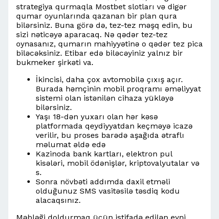
strategiya qurmaqla Mostbet slotları və digər
qumar oyunlarında qazanan bir plan qura
bilərsiniz. Buna görə də, tez-tez məşq edin, bu
sizi nəticəyə aparacaq. Nə qədər tez-tez
oynasanız, qumarın mahiyyətinə o qədər tez pica
biləcəksiniz. Etibar edə biləcəyiniz yalnız bir
bukmeker şirkəti va.
İkincisi, daha çox avtomobilə çıxış açır.
Burada həmçinin mobil proqramı əməliyyat
sistemi olan istənilən cihaza yükləyə
bilərsiniz.
Yaşı 18-dən yuxarı olan hər kəsə
platformada qeydiyyatdan keçməyə icazə
verilir, bu proses barədə aşağıda ətraflı
məlumat əldə edə
Kazinoda bank kartları, elektron pul
kisələri, mobil ödənişlər, kriptovalyutalar və
s.
Sonra növbəti addımda daxil etməli
olduğunuz SMS vasitəsilə təsdiq kodu
alacaqsınız.
Məbləği doldurmaq üçün istifadə edilən eyni