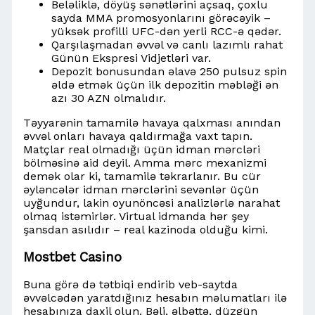
Beləliklə, döyüş sənətlərini açsaq, çoxlu
sayda MMA promosyonlarını görəcəyik –
yüksək profilli UFC-dən yerli RCC-ə qədər.
Qarşılaşmadan əvvəl və canlı lazımlı rahat
Günün Ekspresi Vidjetləri var.
Depozit bonusundan əlavə 250 pulsuz spin
əldə etmək üçün ilk depozitin məbləği ən
azı 30 AZN olmalıdır.
Təyyarənin tamamilə havaya qalxması anından
əvvəl onları havaya qaldırmağa vaxt tapın.
Matçlar real olmadığı üçün idman mərcləri
bölməsinə aid deyil. Amma mərc mexanizmi
demək olar ki, tamamilə təkrarlanır. Bu cür
əyləncələr idman mərclərini sevənlər üçün
uyğundur, lakin oyunöncəsi analizlərlə narahat
olmaq istəmirlər. Virtual idmanda hər şey
şansdan asılıdır – real kazinoda olduğu kimi.
Mostbet Casino
Buna görə də tətbiqi endirib veb-saytda
əvvəlcədən yaratdığınız hesabın məlumatları ilə
hesabınıza daxil olun. Bəli, əlbəttə, düzgün