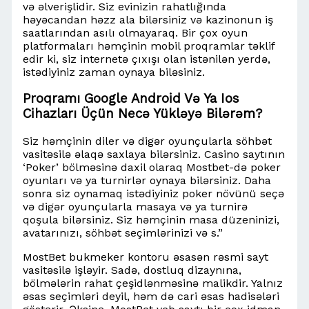
və əlverişlidir. Siz evinizin rahatlığında
həyəcandan həzz ala bilərsiniz və kazinonun iş
saatlarından asılı olmayaraq. Bir çox oyun
platformaları həmçinin mobil proqramlar təklif
edir ki, siz internetə çıxışı olan istənilən yerdə,
istədiyiniz zaman oynaya biləsiniz.
Proqramı Google Android Və Ya Ios
Cihazları Üçün Necə Yükləyə Bilərəm?
Siz həmçinin diler və digər oyunçularla söhbət
vasitəsilə əlaqə saxlaya bilərsiniz. Casino saytının
‘Poker’ bölməsinə daxil olaraq Mostbet-də poker
oyunları və ya turnirlər oynaya bilərsiniz. Daha
sonra siz oynamaq istədiyiniz poker növünü seçə
və digər oyunçularla masaya və ya turnirə
qoşula bilərsiniz. Siz həmçinin masa düzeninizi,
avatarınızı, söhbət seçimlərinizi və s.”
MostBet bukmeker kontoru əsasən rəsmi sayt
vasitəsilə işləyir. Sadə, dostluq dizaynına,
bölmələrin rahat çeşidlənməsinə malikdir. Yalnız
əsas seçimləri deyil, həm də cari əsas hadisələri