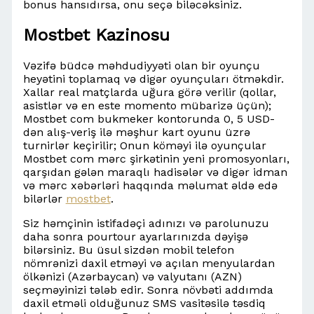
bonus hansıdırsa, onu seçə biləcəksiniz.
Mostbet Kazinosu
Vəzifə büdcə məhdudiyyəti olan bir oyunçu
heyətini toplamaq və digər oyunçuları ötməkdir.
Xallar real matçlarda uğura görə verilir (qollar,
asistlər və en este momento mübarizə üçün);
Mostbet com bukmeker kontorunda 0, 5 USD-
dən alış-veriş ilə məşhur kart oyunu üzrə
turnirlər keçirilir; Onun köməyi ilə oyunçular
Mostbet com mərc şirkətinin yeni promosyonları,
qarşıdan gələn maraqlı hadisələr və digər idman
və mərc xəbərləri haqqında məlumat əldə edə
bilərlər
mostbet
.
Siz həmçinin istifadəçi adınızı və parolunuzu
daha sonra pourtour ayarlarınızda dəyişə
bilərsiniz. Bu üsul sizdən mobil telefon
nömrənizi daxil etməyi və açılan menyulardan
ölkənizi (Azərbaycan) və valyutanı (AZN)
seçməyinizi tələb edir. Sonra növbəti addımda
daxil etməli olduğunuz SMS vasitəsilə təsdiq