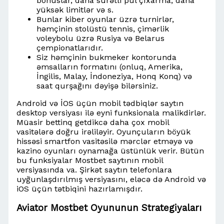
bonuslar, daha sürətli pul çıxarma, daha
yüksək limitlər və s.
Bunlar kiber oyunlar üzrə turnirlər,
həmçinin stolüstü tennis, çimərlik
voleybolu üzrə Rusiya və Belarus
çempionatlarıdır.
Siz həmçinin bukmeker kontorunda
əmsalların formatını (onluq, Amerika,
İngilis, Malay, İndoneziya, Honq Konq) və
saat qurşağını dəyişə bilərsiniz.
Android və İOS üçün mobil tədbiqlər saytın
desktop versiyası ilə eyni funksionala malikdirlər.
Müasir bettinq getdikcə daha çox mobil
vasitələrə doğru irəliləyir. Oyunçuların böyük
hissəsi smartfon vasitəsilə mərclər etməyə və
kazino oyunları oynamağa üstünlük verir. Bütün
bu funksiyalar Mostbet saytının mobil
versiyasında va. Şirkət saytın telefonlara
uyğunlaşdırılmış versiyasını, eləcə də Android və
iOS üçün tətbiqini hazırlamışdır.
Aviator Mostbet Oyununun Strategiyaları