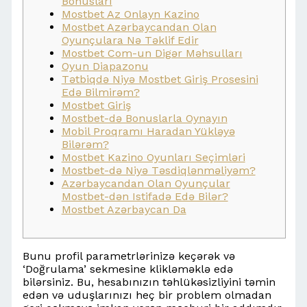
Bonusları
Mostbet Az Onlayn Kazino
Mostbet Azərbaycandan Olan
Oyunçulara Nə Təklif Edir
Mostbet Com-un Digər Məhsulları
Oyun Diapazonu
Tətbiqdə Niyə Mostbet Giriş Prosesini
Edə Bilmirəm?
Mostbet Giriş
Mostbet-də Bonuslarla Oynayın
Mobil Proqramı Haradan Yükləyə
Bilərəm?
Mostbet Kazino Oyunları Seçimləri
Mostbet-də Niyə Təsdiqlənməliyəm?
Azərbaycandan Olan Oyunçular
Mostbet-dən Istifadə Edə Bilər?
Mostbet Azərbaycan Da
Bunu profil parametrlərinizə keçərək və
‘Doğrulama’ sekmesine klikləməklə edə
bilərsiniz. Bu, hesabınızın təhlükəsizliyini təmin
edən və uduşlarınızı heç bir problem olmadan