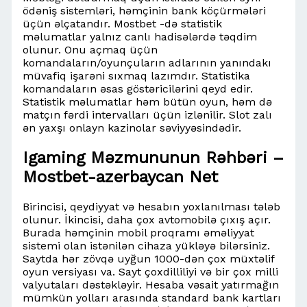
ödəniş sistemləri, həmçinin bank köçürmələri
üçün əlçatandır. Mostbet -də statistik
məlumatlar yalnız canlı hadisələrdə təqdim
olunur. Onu açmaq üçün
komandaların/oyunçuların adlarının yanındakı
müvafiq işarəni sıxmaq lazımdır. Statistika
komandaların əsas göstəricilərini qeyd edir.
Statistik məlumatlar həm bütün oyun, həm də
matçın fərdi intervalları üçün izlənilir. Slot zalı
ən yaxşı onlayn kazinolar səviyyəsindədir.
Igaming Məzmununun Rəhbəri –
Mostbet-azerbaycan Net
Birincisi, qeydiyyat və hesabın yoxlanılması tələb
olunur. İkincisi, daha çox avtomobilə çıxış açır.
Burada həmçinin mobil proqramı əməliyyat
sistemi olan istənilən cihaza yükləyə bilərsiniz.
Saytda hər zövqə uyğun 1000-dən çox müxtəlif
oyun versiyası va. Sayt çoxdilliliyi və bir çox milli
valyutaları dəstəkləyir. Hesaba vəsait yatırmağın
mümkün yolları arasında standard bank kartları