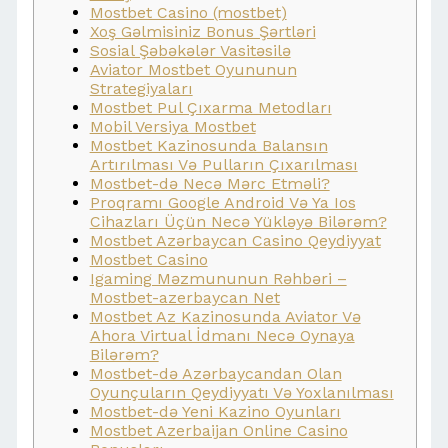
Mostbet Casino (mostbet)
Xoş Gəlmisiniz Bonus Şərtləri
Sosial Şəbəkələr Vasitəsilə
Aviator Mostbet Oyununun
Strategiyaları
Mostbet Pul Çıxarma Metodları
Mobil Versiya Mostbet
Mostbet Kazinosunda Balansın
Artırılması Və Pulların Çıxarılması
Mostbet-də Necə Mərc Etməli?
Proqramı Google Android Və Ya Ios
Cihazları Üçün Necə Yükləyə Bilərəm?
Mostbet Azərbaycan Casino Qeydiyyat
Mostbet Casino
Igaming Məzmununun Rəhbəri –
Mostbet-azerbaycan Net
Mostbet Az Kazinosunda Aviator Və
Ahora Virtual İdmanı Necə Oynaya
Bilərəm?
Mostbet-də Azərbaycandan Olan
Oyunçuların Qeydiyyatı Və Yoxlanılması
Mostbet-də Yeni Kazino Oyunları
Mostbet Azerbaijan Online Casino