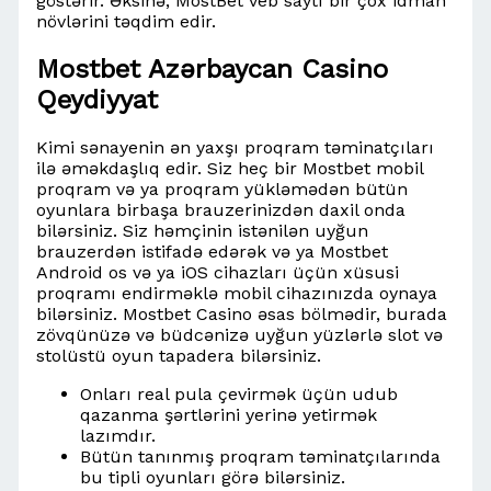
göstərir. Əksinə, MostBet veb saytı bir çox idman
növlərini təqdim edir.
Mostbet Azərbaycan Casino
Qeydiyyat
Kimi sənayenin ən yaxşı proqram təminatçıları
ilə əməkdaşlıq edir. Siz heç bir Mostbet mobil
proqram və ya proqram yükləmədən bütün
oyunlara birbaşa brauzerinizdən daxil onda
bilərsiniz. Siz həmçinin istənilən uyğun
brauzerdən istifadə edərək və ya Mostbet
Android os və ya iOS cihazları üçün xüsusi
proqramı endirməklə mobil cihazınızda oynaya
bilərsiniz. Mostbet Casino əsas bölmədir, burada
zövqünüzə və büdcənizə uyğun yüzlərlə slot və
stolüstü oyun tapadera bilərsiniz.
Onları real pula çevirmək üçün udub
qazanma şərtlərini yerinə yetirmək
lazımdır.
Bütün tanınmış proqram təminatçılarında
bu tipli oyunları görə bilərsiniz.