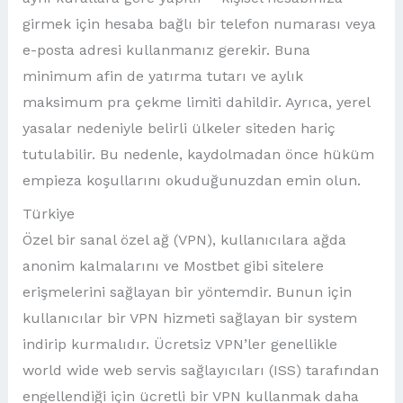
girmek için hesaba bağlı bir telefon numarası veya
e-posta adresi kullanmanız gerekir. Buna
minimum afin de yatırma tutarı ve aylık
maksimum pra çekme limiti dahildir. Ayrıca, yerel
yasalar nedeniyle belirli ülkeler siteden hariç
tutulabilir. Bu nedenle, kaydolmadan önce hüküm
empieza koşullarını okuduğunuzdan emin olun.
Türkiye
Özel bir sanal özel ağ (VPN), kullanıcılara ağda
anonim kalmalarını ve Mostbet gibi sitelere
erişmelerini sağlayan bir yöntemdir. Bunun için
kullanıcılar bir VPN hizmeti sağlayan bir system
indirip kurmalıdır. Ücretsiz VPN’ler genellikle
world wide web servis sağlayıcıları (ISS) tarafından
engellendiği için ücretli bir VPN kullanmak daha