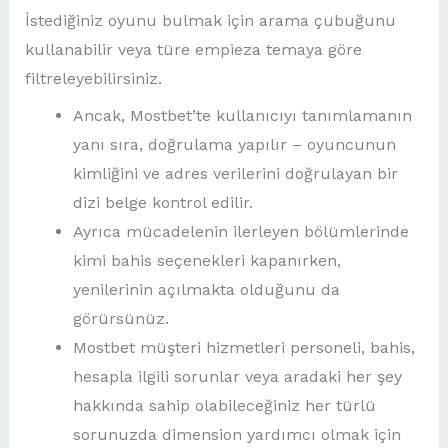
İstediğiniz oyunu bulmak için arama çubuğunu
kullanabilir veya türe empieza temaya göre
filtreleyebilirsiniz.
Ancak, Mostbet’te kullanıcıyı tanımlamanın
yanı sıra, doğrulama yapılır – oyuncunun
kimliğini ve adres verilerini doğrulayan bir
dizi belge kontrol edilir.
Ayrıca mücadelenin ilerleyen bölümlerinde
kimi bahis seçenekleri kapanırken,
yenilerinin açılmakta olduğunu da
görürsünüz.
Mostbet müşteri hizmetleri personeli, bahis,
hesapla ilgili sorunlar veya aradaki her şey
hakkında sahip olabileceğiniz her türlü
sorunuzda dimension yardımcı olmak için