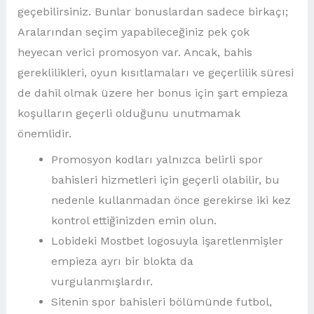
geçebilirsiniz. Bunlar bonuslardan sadece birkaçı;
Aralarından seçim yapabileceğiniz pek çok
heyecan verici promosyon var. Ancak, bahis
gereklilikleri, oyun kısıtlamaları ve geçerlilik süresi
de dahil olmak üzere her bonus için şart empieza
koşulların geçerli olduğunu unutmamak
önemlidir.
Promosyon kodları yalnızca belirli spor
bahisleri hizmetleri için geçerli olabilir, bu
nedenle kullanmadan önce gerekirse iki kez
kontrol ettiğinizden emin olun.
Lobideki Mostbet logosuyla işaretlenmişler
empieza ayrı bir blokta da
vurgulanmışlardır.
Sitenin spor bahisleri bölümünde futbol,