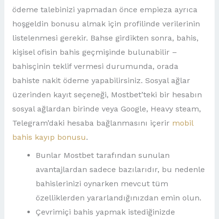
ödeme talebinizi yapmadan önce empieza ayrıca
hoşgeldin bonusu almak için profilinde verilerinin
listelenmesi gerekir. Bahse girdikten sonra, bahis,
kişisel ofisin bahis geçmişinde bulunabilir –
bahisçinin teklif vermesi durumunda, orada
bahiste nakit ödeme yapabilirsiniz. Sosyal ağlar
üzerinden kayıt seçeneği, Mostbet’teki bir hesabın
sosyal ağlardan birinde veya Google, Heavy steam,
Telegram’daki hesaba bağlanmasını içerir
mobil
bahis kayıp bonusu
.
Bunlar Mostbet tarafından sunulan
avantajlardan sadece bazılarıdır, bu nedenle
bahislerinizi oynarken mevcut tüm
özelliklerden yararlandığınızdan emin olun.
Çevrimiçi bahis yapmak istediğinizde