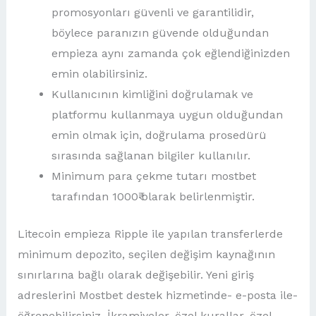
promosyonları güvenli ve garantilidir,
böylece paranızın güvende olduğundan
empieza aynı zamanda çok eğlendiğinizden
emin olabilirsiniz.
Kullanıcının kimliğini doğrulamak ve
platformu kullanmaya uygun olduğundan
emin olmak için, doğrulama prosedürü
sırasında sağlanan bilgiler kullanılır.
Minimum para çekme tutarı mostbet
tarafından 1000₹ olarak belirlenmiştir.
Litecoin empieza Ripple ile yapılan transferlerde
minimum depozito, seçilen değişim kaynağının
sınırlarına bağlı olarak değişebilir. Yeni giriş
adreslerini Mostbet destek hizmetinde- e-posta ile-
öğrenebilirsiniz. İkramiyeler, özel kurallar, özel