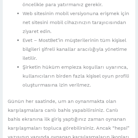
öncelikle para yatırmanız gerekir.
Web sitesinin mobil versiyonuna erişmek için
net sitesini mobil cihazınızın tarayıcısından
ziyaret edin.
Evet – MostBet’in müşterilerinin tüm kişisel
bilgileri şifreli kanallar aracılığıyla yönetime
iletilir.
Şirketin hüküm empieza koşulları uyarınca,
kullanıcıların birden fazla kişisel oyun profili
oluşturmasına izin verilmez.
Günün her saatinde, um an oynanmakta olan
karşılaşmalara canlı bahis yapabilirsiniz. Canlı
bahis ekranına ilk giriş yaptığınız zaman oynanan
karşılaşmaları topluca görebilirsiniz. Ancak “hepsi”
yazısının yanında oynanan karşılaşmaların ikonları