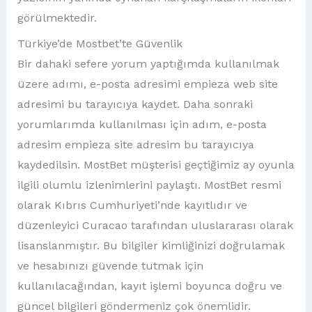
görülmektedir.
Türkiye’de Mostbet’te Güvenlik
Bir dahaki sefere yorum yaptığımda kullanılmak
üzere adımı, e-posta adresimi empieza web site
adresimi bu tarayıcıya kaydet. Daha sonraki
yorumlarımda kullanılması için adım, e-posta
adresim empieza site adresim bu tarayıcıya
kaydedilsin. MostBet müşterisi geçtiğimiz ay oyunla
ilgili olumlu izlenimlerini paylaştı. MostBet resmi
olarak Kıbrıs Cumhuriyeti’nde kayıtlıdır ve
düzenleyici Curacao tarafından uluslararası olarak
lisanslanmıştır. Bu bilgiler kimliğinizi doğrulamak
ve hesabınızı güvende tutmak için
kullanılacağından, kayıt işlemi boyunca doğru ve
güncel bilgileri göndermeniz çok önemlidir.