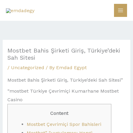
Skip
to
content
Mostbet Bahis Şirketi Giriş, Türkiye’deki
Sah Sitesi
/
Uncategorized
/ By
Emdad Egypt
Mostbet Bahis Şirketi Giriş, Türkiye’deki Sah Sitesi”
“mostbet Türkiye Çevrimiçi Kumarhane Mostbet
Casino
Content
Mostbet Çevrimiçi Spor Bahisleri
Mostbet” “uygulaması Hangi