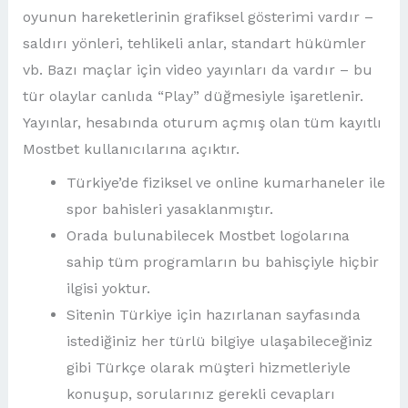
oyunun hareketlerinin grafiksel gösterimi vardır –
saldırı yönleri, tehlikeli anlar, standart hükümler
vb. Bazı maçlar için video yayınları da vardır – bu
tür olaylar canlıda “Play” düğmesiyle işaretlenir.
Yayınlar, hesabında oturum açmış olan tüm kayıtlı
Mostbet kullanıcılarına açıktır.
Türkiye’de fiziksel ve online kumarhaneler ile
spor bahisleri yasaklanmıştır.
Orada bulunabilecek Mostbet logolarına
sahip tüm programların bu bahisçiyle hiçbir
ilgisi yoktur.
Sitenin Türkiye için hazırlanan sayfasında
istediğiniz her türlü bilgiye ulaşabileceğiniz
gibi Türkçe olarak müşteri hizmetleriyle
konuşup, sorularınız gerekli cevapları