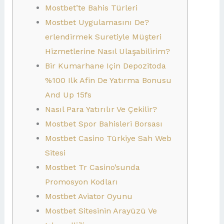
Mostbet’te Bahis Türleri
Mostbet Uygulamasını De?
erlendirmek Suretiyle Müşteri
Hizmetlerine Nasıl Ulaşabilirim?
Bir Kumarhane Için Depozitoda
%100 Ilk Afin De Yatırma Bonusu
And Up 15fs
Nasıl Para Yatırılır Ve Çekilir?
Mostbet Spor Bahisleri Borsası
Mostbet Casino Türkiye Sah Web
Sitesi
Mostbet Tr Casino’sunda
Promosyon Kodları
Mostbet Aviator Oyunu
Mostbet Sitesinin Arayüzü Ve