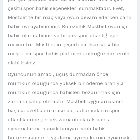
çeşitli spor bahis seçenekleri sunmaktadır. Evet,
Mostbet’te bir maç veya oyun devam ederken canlı
bahis oynayabilirsiniz. Bu özellik Mostbet oyun içi
bahis olarak bilinir ve birçok spor etkinliği için
mevcuttur. Mostbet’in geçerli bir lisansa sahip
meşru bir spor bahis platformu olduğundan emin
olabilirsiniz.
Oyuncunun amacı, uçuş durmadan önce
mümkün olduğunca yüksek bir ödeme oranıyla
mümkün olduğunca bahisleri bozdurmak için
zamana sahip olmaktır. Mostbet uygulamasının
başlıca özellikleri arasında, kullanıcıların spor
etkinliklerine gerçek zamanlı olarak bahis
oynamalarına olanak tanıyan canlı bahis
bulunmaktadır. Uygulama ayrıca kumar oynamak