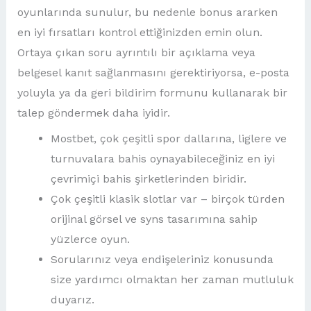
oyunlarında sunulur, bu nedenle bonus ararken
en iyi fırsatları kontrol ettiğinizden emin olun.
Ortaya çıkan soru ayrıntılı bir açıklama veya
belgesel kanıt sağlanmasını gerektiriyorsa, e-posta
yoluyla ya da geri bildirim formunu kullanarak bir
talep göndermek daha iyidir.
Mostbet, çok çeşitli spor dallarına, liglere ve
turnuvalara bahis oynayabileceğiniz en iyi
çevrimiçi bahis şirketlerinden biridir.
Çok çeşitli klasik slotlar var – birçok türden
orijinal görsel ve syns tasarımına sahip
yüzlerce oyun.
Sorularınız veya endişeleriniz konusunda
size yardımcı olmaktan her zaman mutluluk
duyarız.