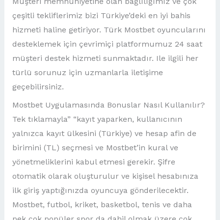
Müşteri memnuniyetine olan bağlılığımız ve çok
çeşitli tekliflerimiz bizi Türkiye’deki en iyi bahis
hizmeti haline getiriyor. Türk Mostbet oyuncularını
desteklemek için çevrimiçi platformumuz 24 saat
müşteri destek hizmeti sunmaktadır. Ile ilgili her
türlü sorunuz için uzmanlarla iletişime
geçebilirsiniz.
Mostbet Uygulamasında Bonuslar Nasıl Kullanılır?
Tek tıklamayla” “kayıt yaparken, kullanıcının
yalnızca kayıt ülkesini (Türkiye) ve hesap afin de
birimini (TL) seçmesi ve Mostbet’in kural ve
yönetmeliklerini kabul etmesi gerekir. Şifre
otomatik olarak oluşturulur ve kişisel hesabınıza
ilk giriş yaptığınızda oyuncuya gönderilecektir.
Mostbet, futbol, kriket, basketbol, tenis ve daha
pek çok popüler spor da dahil olmak üzere çok