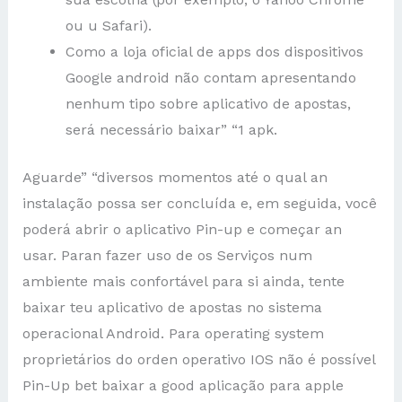
ou u Safari).
Como a loja oficial de apps dos dispositivos
Google android não contam apresentando
nenhum tipo sobre aplicativo de apostas,
será necessário baixar” “1 apk.
Aguarde” “diversos momentos até o qual an
instalação possa ser concluída e, em seguida, você
poderá abrir o aplicativo Pin-up e começar an
usar. Paran fazer uso de os Serviços num
ambiente mais confortável para si ainda, tente
baixar teu aplicativo de apostas no sistema
operacional Android. Para operating system
proprietários do orden operativo IOS não é possível
Pin-Up bet baixar a good aplicação para apple