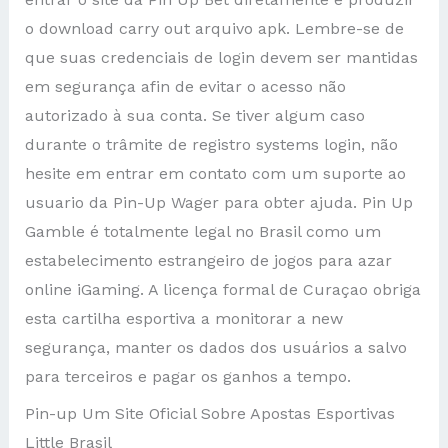
o download carry out arquivo apk. Lembre-se de
que suas credenciais de login devem ser mantidas
em segurança afin de evitar o acesso não
autorizado à sua conta. Se tiver algum caso
durante o trâmite de registro systems login, não
hesite em entrar em contato com um suporte ao
usuario da Pin-Up Wager para obter ajuda. Pin Up
Gamble é totalmente legal no Brasil como um
estabelecimento estrangeiro de jogos para azar
online iGaming. A licença formal de Curaçao obriga
esta cartilha esportiva a monitorar a new
segurança, manter os dados dos usuários a salvo
para terceiros e pagar os ganhos a tempo.
Pin-up Um Site Oficial Sobre Apostas Esportivas
Little Brasil