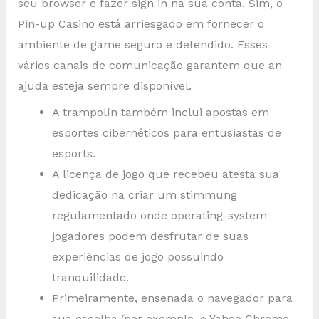
seu browser e fazer sign in na sua conta. Sim, o
Pin-up Casino está arriesgado em fornecer o
ambiente de game seguro e defendido. Esses
vários canais de comunicação garantem que an
ajuda esteja sempre disponível.
A trampolín também inclui apostas em
esportes cibernéticos para entusiastas de
esports.
A licença de jogo que recebeu atesta sua
dedicação na criar um stimmung
regulamentado onde operating-system
jogadores podem desfrutar de suas
experiências de jogo possuindo
tranquilidade.
Primeiramente, ensenada o navegador para
sua escolha (por exemplo, o Yahoo Chrome