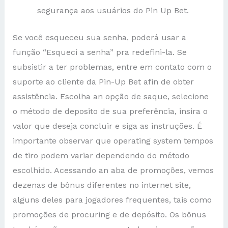
segurança aos usuários do Pin Up Bet.
Se você esqueceu sua senha, poderá usar a
função “Esqueci a senha” pra redefini-la. Se
subsistir a ter problemas, entre em contato com o
suporte ao cliente da Pin-Up Bet afin de obter
assistência. Escolha an opção de saque, selecione
o método de deposito de sua preferência, insira o
valor que deseja concluir e siga as instruções. É
importante observar que operating system tempos
de tiro podem variar dependendo do método
escolhido. Acessando an aba de promoções, vemos
dezenas de bônus diferentes no internet site,
alguns deles para jogadores frequentes, tais como
promoções de procuring e de depósito. Os bônus