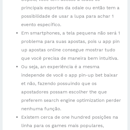
principais esportes da odaie ou então tem a
possibilidade de usar a lupa para achar 1
evento específico.
Em smartphones, a tela pequena não será 1
problema para suas apostas, pois u app pin
up apostas online consegue mostrar tudo
que você precisa de maneira bem intuitiva.
Ou seja, an experiência é a mesma
independe de você o app pin-up bet baixar
et não, fazendo possuindo que os
apostadores possam escolher the que
preferem search engine optimization perder
nenhuma função.
Existem cerca de one hundred posições na
linha para os games mais populares,