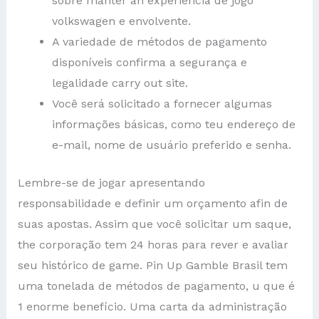
sobre manter an experiência de jogo
volkswagen e envolvente.
A variedade de métodos de pagamento
disponíveis confirma a segurança e
legalidade carry out site.
Você será solicitado a fornecer algumas
informações básicas, como teu endereço de
e-mail, nome de usuário preferido e senha.
Lembre-se de jogar apresentando
responsabilidade e definir um orçamento afin de
suas apostas. Assim que você solicitar um saque,
the corporação tem 24 horas para rever e avaliar
seu histórico de game. Pin Up Gamble Brasil tem
uma tonelada de métodos de pagamento, u que é
1 enorme benefício. Uma carta da administração