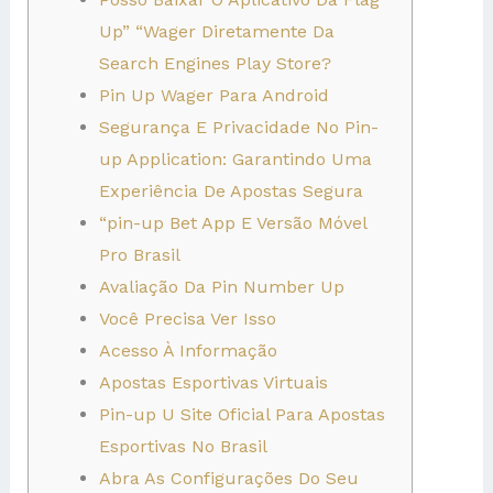
Up” “Wager Diretamente Da
Search Engines Play Store?
Pin Up Wager Para Android
Segurança E Privacidade No Pin-
up Application: Garantindo Uma
Experiência De Apostas Segura
“pin-up Bet App E Versão Móvel
Pro Brasil
Avaliação Da Pin Number Up
Você Precisa Ver Isso
Acesso À Informação
Apostas Esportivas Virtuais
Pin-up U Site Oficial Para Apostas
Esportivas No Brasil
Abra As Configurações Do Seu