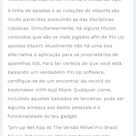
A linha de apostas e as cotações do eSports são
muito parecidas possuindo as das disciplinas
clássicas. Simultaneamente, há alguns títulos
conocidos que são os mais jogados afin de Pin Up
apostas eSport. Atualmente não há uma boa
alternativa à aplicação para os proprietários de
aparelhos iOS. Para ter certeza de que você está
baixando um verdadeiro Pin Up software,
certifique-se de um encontrar da record do
bookmaker mhh App Store. Qualquer clone,
incluindo aqueles baixados de terceiros, pode ser
alguma ameaça aos dados pessoais e à
funcionalidade do teu gadget.
“pin-up Bet App At The Versão Móvel Pro Brasil