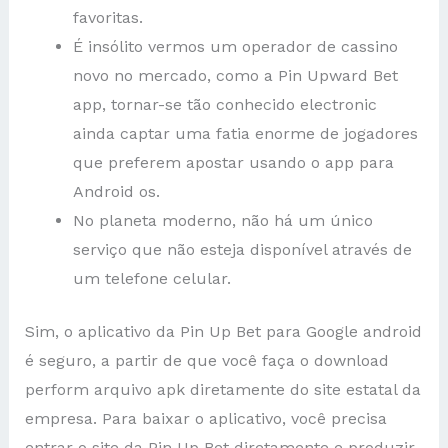
favoritas.
É insólito vermos um operador de cassino
novo no mercado, como a Pin Upward Bet
app, tornar-se tão conhecido electronic
ainda captar uma fatia enorme de jogadores
que preferem apostar usando o app para
Android os.
No planeta moderno, não há um único
serviço que não esteja disponível através de
um telefone celular.
Sim, o aplicativo da Pin Up Bet para Google android
é seguro, a partir de que você faça o download
perform arquivo apk diretamente do site estatal da
empresa. Para baixar o aplicativo, você precisa
entrar o site da Pin Up Bet diretamente e produzir