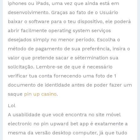
iphones ou iPads, uma vez que ainda está em
desenvolvimento. Graças ao fato de o Usuário
baixar o software para o teu dispositivo, ele poderá
abrir facilmente operating system serviços
desejados simply no menor período. Escolha o
método de pagamento de sua preferência, insira o
valor que pretende sacar e sétermination sua
solicitação. Lembre-se de que é necessário
verificar tua conta fornecendo uma foto de 1
documento de identidade antes de poder fazer um
saque
pin up casino
.
Lol
A usabilidade que você encontra no site móvel
electronic no pin upward bet app é exatamente a
mesma da versão desktop computer, já que tudo