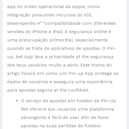
app no orden operacional da Apple, como
integração possuindo recursos do iOS,
desempenho e” “compatibilidade com diferentes
versões do iPhone e iPad. A segurança online é
uma preocupação primordial, especialmente
quando se trata de aplicativos de apostas. O Pin-
up. bet App leva a privacidade at the segurança
dos teus usuários muito a sério. Este tramo do
artigo focará em como um Pin-up App protege os
dados de usuários e assegura uma experiência
para apostas segura at the confiável.
O serviço de apostas em futebol da Pin-Up
Bet oferece aos usuários uma plataforma
abrangente e fácil de usar afin de fazer
apostas na suas partidas de futebol