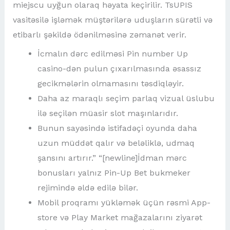
miejscu uyğun olaraq həyata keçirilir. TsUPIS
vasitəsilə işləmək müştərilərə uduşların sürətli və
etibarlı şəkildə ödənilməsinə zəmanət verir.
İcmalın dərc edilməsi Pin number Up
casino-dən pulun çıxarılmasında əsassız
gecikmələrin olmamasını təsdiqləyir.
Daha az maraqlı seçim parlaq vizual üslubu
ilə seçilən müasir slot maşınlarıdır.
Bunun sayəsində istifadəçi oyunda daha
uzun müddət qalır və beləliklə, udmaq
şansını artırır.” “[newline]İdman mərc
bonusları yalnız Pin-Up Bet bukmeker
rejimində əldə edilə bilər.
Mobil proqramı yükləmək üçün rəsmi App-
store və Play Market mağazalarını ziyarət