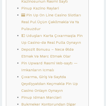
Kazinosunun Rəsmi Saytı
Pinup Kazino Rəyləri
🎰 Pin Up On Line Casino Slotları
Real Pul Üçün Çəkilməklə Və Ya
Pulsuzdur
💵 Uduşları Karta Çıxarmaqla Pin
Up Casino-də Real Pulla Oynayın
Depozit Bonusu – Necə Əldə
Etmək Və Mərc Etmək Olar
Pin Upward Rəsmi Veb-saytı —
Imkanların Icmalı
Çıxarma, Giriş Və Saytda
Qeydiyyatdan Keçməklə Pin Up
Casino Onlayn Oynayın
Pinup Idman Mərcləri
Bukmeker Kontorundan Digər