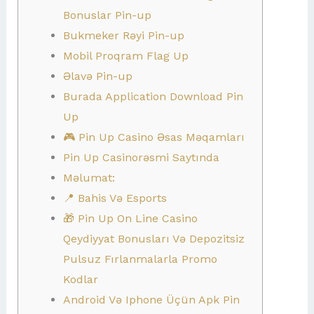
Bonuslar Pin-up
Bukmeker Rəyi Pin-up
Mobil Proqram Flag Up
Əlavə Pin-up
Burada Application Download Pin
Up
🎮 Pin Up Casino Əsas Məqamları
Pin Up Casinorəsmi Saytında
Məlumat:
📍 Bahis Və Esports
🎁 Pin Up On Line Casino
Qeydiyyat Bonusları Və Depozitsiz
Pulsuz Fırlanmalarla Promo
Kodlar
Android Və Iphone Üçün Apk Pin