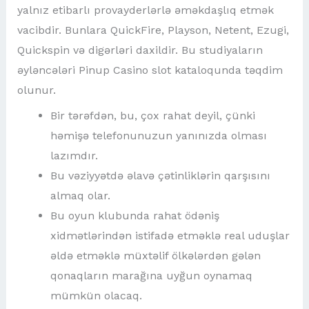
yalnız etibarlı provayderlərlə əməkdaşlıq etmək
vacibdir. Bunlara QuickFire, Playson, Netent, Ezugi,
Quickspin və digərləri daxildir. Bu studiyaların
əyləncələri Pinup Casino slot kataloqunda təqdim
olunur.
Bir tərəfdən, bu, çox rahat deyil, çünki
həmişə telefonunuzun yanınızda olması
lazımdır.
Bu vəziyyətdə əlavə çətinliklərin qarşısını
almaq olar.
Bu oyun klubunda rahat ödəniş
xidmətlərindən istifadə etməklə real uduşlar
əldə etməklə müxtəlif ölkələrdən gələn
qonaqların marağına uyğun oynamaq
mümkün olacaq.