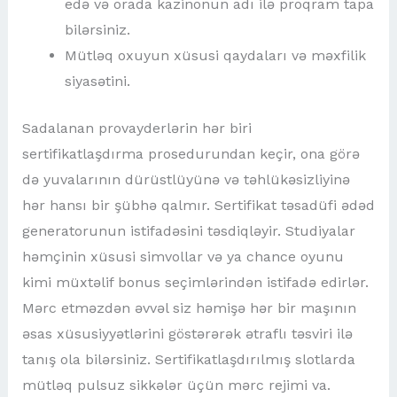
edə və orada kazinonun adı ilə proqram tapa
bilərsiniz.
Mütləq oxuyun xüsusi qaydaları və məxfilik
siyasətini.
Sadalanan provayderlərin hər biri
sertifikatlaşdırma prosedurundan keçir, ona görə
də yuvalarının dürüstlüyünə və təhlükəsizliyinə
hər hansı bir şübhə qalmır. Sertifikat təsadüfi ədəd
generatorunun istifadəsini təsdiqləyir. Studiyalar
həmçinin xüsusi simvollar və ya chance oyunu
kimi müxtəlif bonus seçimlərindən istifadə edirlər.
Mərc etməzdən əvvəl siz həmişə hər bir maşının
əsas xüsusiyyətlərini göstərərək ətraflı təsviri ilə
tanış ola bilərsiniz. Sertifikatlaşdırılmış slotlarda
mütləq pulsuz sikkələr üçün mərc rejimi va.