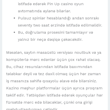
istifadə edərək Pin Up casino oyun
avtomatında əylənə bilərlər.
Pulsuz spinlər hesablandığı andan sonrakı
seventy two saat ərzində istifadə edilməlidir.
Bu, doğrulama prosesini tamamlayır və
yalnız bir neçə dəqiqə çəkəcəkdir.
Məsələn, saytın masaüstü versiyası noutbuk və ya
kompüterlə mərc edənlər üçün çox rahat olacaq.
Bu, cihaz resurslarından istifadə baxımından
tələbkar deyil və tez daxil olmaq üçün hər zaman
iş masanıza səhifə qısayolu əlavə edə bilərsiniz.
Kazino məşhur platformalar üçün ayrıca proqram
təklif edir. Tətbiqdən istifadə edərək oyunçular hər
fürsətdə mərc edə biləcəklər, çünki ona girişi
məhdudlaşdırmaq çətindir.