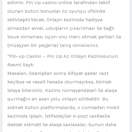
edilmir. Pin Up casino online tərəfindən təklif
olunan bütün bonuslar öz oyunçu ofisində
aktivləşdiriləcək. Onlayn kazinoda hədiyyə
almazdan əvvəl, uduşların çıxarılması ilə bağlı
issue olmaması üçün onu mərc etmək şərtləri ilə
(müəyyən bir peyjerlə) tanış olmalısınız.
“Pin-up Casino – Pin Up Az Onlayn Kazinosunun
Rəsmi Saytı
Məsələn, ödənişdən sonra kifayət qədər vaxt
keçibsə və vəsait hesaba oturmayıbsa, kömək
istəyə bilərsiniz. Kazino nümayəndələri ilə əlaqə
qurmağın ən asan yolu onlayn söhbətdir. Bu
xidmət bütün platformalarda, o cümlədən mobil
kazinoda işləyir. İstifadəçilər e-poçt vasitəsilə
dəstək xidməti ilə əlaqə saxlasalar, bunun daha