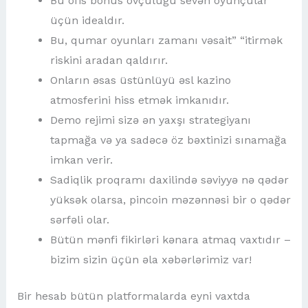
Bu ofis bonus ovçuluğu sevən oyunçular
üçün idealdır.
Bu, qumar oyunları zamanı vəsait” “itirmək
riskini aradan qaldırır.
Onların əsas üstünlüyü əsl kazino
atmosferini hiss etmək imkanıdır.
Demo rejimi sizə ən yaxşı strategiyanı
tapmağa və ya sadəcə öz bəxtinizi sınamağa
imkan verir.
Sadiqlik proqramı daxilində səviyyə nə qədər
yüksək olarsa, pincoin məzənnəsi bir o qədər
sərfəli olar.
Bütün mənfi fikirləri kənara atmaq vaxtıdır –
bizim sizin üçün əla xəbərlərimiz var!
Bir hesab bütün platformalarda eyni vaxtda