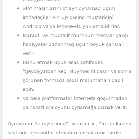
Slot maşınlarını oflayn oynamaq üçün
istifadəçilər Pin Up casino müştərisini
Android və ya iPhone-da yükləməlidirlər.
Maraqlı və müxtəlif mümkün mərclər yaxşı
hədiyyələr qazanmaq üçün böyük şanslar
verir.
Bunu etmək üçün əsas səhifədəki
“Qeydiyyatdan keç” düyməsini basın və sonra
görünən formada şəxsi məlumatları daxil
edin.
Və belə platformalar internetə qoşulmadan
da rahatlıqla oyunu oynamağa olanak verir.
Oyunçular öz rəylərində” “yazırlar ki, Pin Up kazino
saytında əmanətlər olmadan qarşılanma təmin