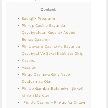
Content
Sadiqlik Proqramı
Pin-up Casino Saytında
Qeydiyyatdan Keçərək Added
Bonus Qazanın
Pin Upward Casino Az Saytında
Qeydiyyat Və Şəxsi Kabinetə Giriş
Kazino:
Vəsaitin
Pinup Casino-a Giriş Necə
Doldurmaq Olar
Pin Up Gamble Bukmeker Şirkəti :
Idman Mərcləri
“Pin Up Casino – Pin-up Az Onlayn