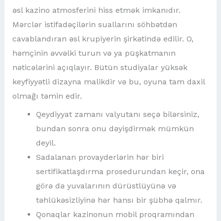
əsl kazino atmosferini hiss etmək imkanıdır.
Mərclər istifadəçilərin suallarını söhbətdən
cavablandıran əsl krupiyerin şirkətində edilir. O,
həmçinin əvvəlki turun və ya püşkatmanın
nəticələrini açıqlayır. Bütün studiyalar yüksək
keyfiyyətli dizayna malikdir və bu, oyuna tam daxil
olmağı təmin edir.
Qeydiyyat zamanı valyutanı seçə bilərsiniz,
bundan sonra onu dəyişdirmək mümkün
deyil.
Sadalanan provayderlərin hər biri
sertifikatlaşdırma prosedurundan keçir, ona
görə də yuvalarının dürüstlüyünə və
təhlükəsizliyinə hər hansı bir şübhə qalmır.
Qonaqlar kazinonun mobil proqramından