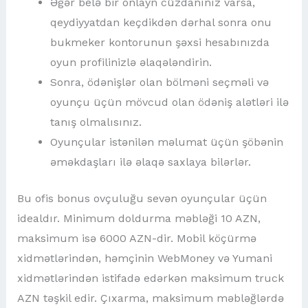
Əgər belə bir onlayn cüzdanınız varsa,
qeydiyyatdan keçdikdən dərhal sonra onu
bukmeker kontorunun şəxsi hesabınızda
oyun profilinizlə əlaqələndirin.
Sonra, ödənişlər olan bölməni seçməli və
oyunçu üçün mövcud olan ödəniş alətləri ilə
tanış olmalısınız.
Oyunçular istənilən məlumat üçün şöbənin
əməkdaşları ilə əlaqə saxlaya bilərlər.
Bu ofis bonus ovçuluğu sevən oyunçular üçün
idealdır. Minimum doldurma məbləği 10 AZN,
maksimum isə 6000 AZN-dir. Mobil köçürmə
xidmətlərindən, həmçinin WebMoney və Yumani
xidmətlərindən istifadə edərkən maksimum truck
AZN təşkil edir. Çıxarma, maksimum məbləğlərdə