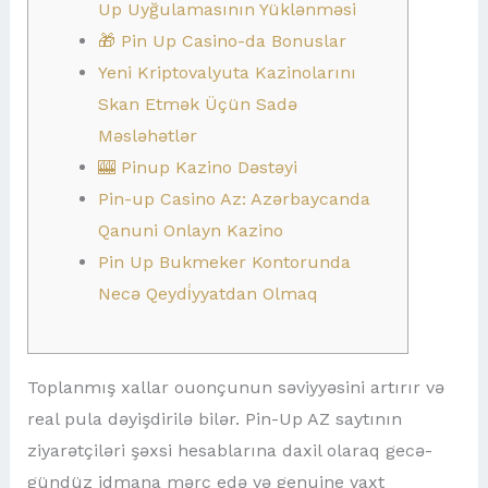
Up Uyğulamasının Yüklənməsi
🎁 Pin Up Casino-da Bonuslar
Yeni Kriptovalyuta Kazinolarını
Skan Etmək Üçün Sadə
Məsləhətlər
🎰 Pinup Kazino Dəstəyi
Pin-up Casino Az: Azərbaycanda
Qanuni Onlayn Kazino
Pin Up Bukmeker Kontorunda
Necə Qeydi̇yyatdan Olmaq
Toplanmış xallar ouonçunun səviyyəsini artırır və
real pula dəyişdirilə bilər. Pin-Up AZ saytının
ziyarətçiləri şəxsi hesablarına daxil olaraq gecə-
gündüz idmana mərc edə və genuine vaxt