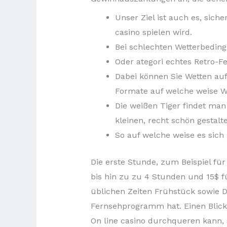
Unser Ziel ist auch es, sich
casino spielen wird.
Bei schlechten Wetterbeding
Oder ategori echtes Retro-Fe
Dabei können Sie Wetten auf
Formate auf welche weise Wü
Die weißen Tiger findet man 
kleinen, recht schön gestalt
So auf welche weise es sich
Die erste Stunde, zum Beispiel für
bis hin zu zu 4 Stunden und 15$ fü
üblichen Zeiten Frühstück sowie D
Fernsehprogramm hat. Einen Blick
On line casino durchqueren kann, s