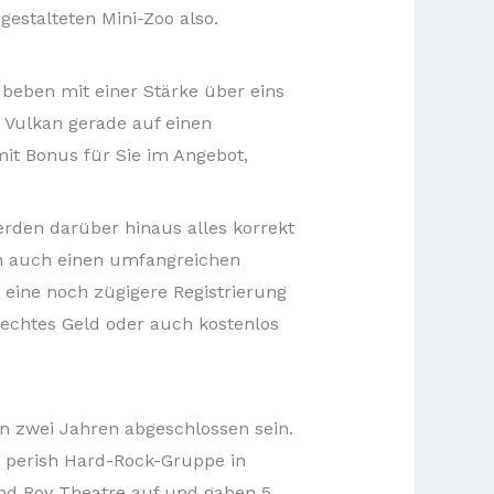
estalteten Mini-Zoo also.
eben mit einer Stärke über eins
 Vulkan gerade auf einen
mit Bonus für Sie im Angebot,
rden darüber hinaus alles korrekt
en auch einen umfangreichen
eine noch zügigere Registrierung
 echtes Geld oder auch kostenlos
en zwei Jahren abgeschlossen sein.
 perish Hard-Rock-Gruppe in
and Roy Theatre auf und gaben 5.