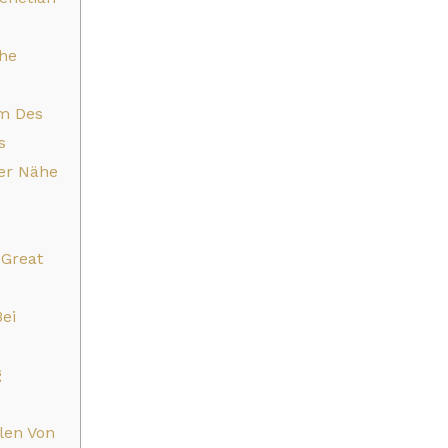
he
m Des
s
er Nähe
 Great
Bei
g
len Von