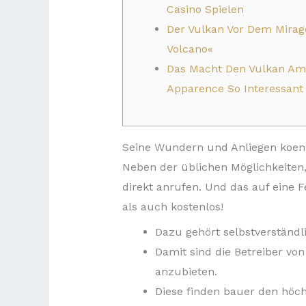
Casino Spielen
Der Vulkan Vor Dem Mirag
Volcano«
Das Macht Den Vulkan Am
Apparence So Interessant
Seine Wundern und Anliegen koenn
Neben der üblichen Möglichkeiten,
direkt anrufen. Und das auf eine
als auch kostenlos!
Dazu gehört selbstverständli
Damit sind die Betreiber vo
anzubieten.
Diese finden bauer den höc