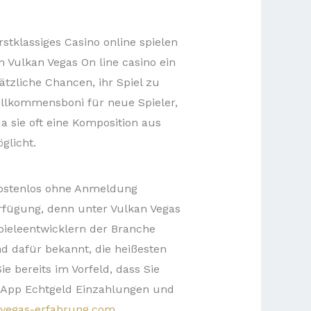
stklassiges Casino online spielen
m Vulkan Vegas On line casino ein
ätzliche Chancen, ihr Spiel zu
illkommensboni für neue Spieler,
a sie oft eine Komposition aus
glicht.
kostenlos ohne Anmeldung
rfügung, denn unter Vulkan Vegas
pieleentwicklern der Branche
d dafür bekannt, die heißesten
e bereits im Vorfeld, dass Sie
o App Echtgeld Einzahlungen und
n-vegas-erfahrung.com
.