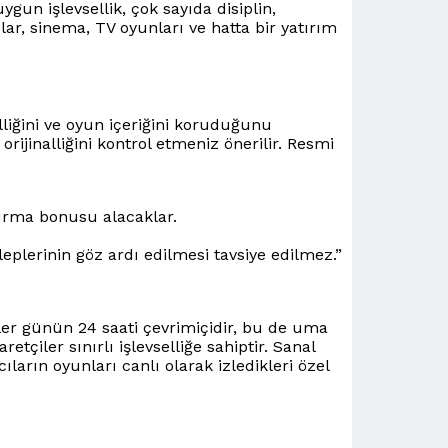
ygun işlevsellik, çok sayıda disiplin,
lar, sinema, TV oyunları ve hatta bir yatırım
liğini ve oyun içeriğini koruduğunu
ijinalliğini kontrol etmeniz önerilir. Resmi
tırma bonusu alacaklar.
lerinin göz ardı edilmesi tavsiye edilmez.”
rler günün 24 saati çevrimiçidir, bu de uma
çiler sınırlı işlevselliğe sahiptir. Sanal
arın oyunları canlı olarak izledikleri özel