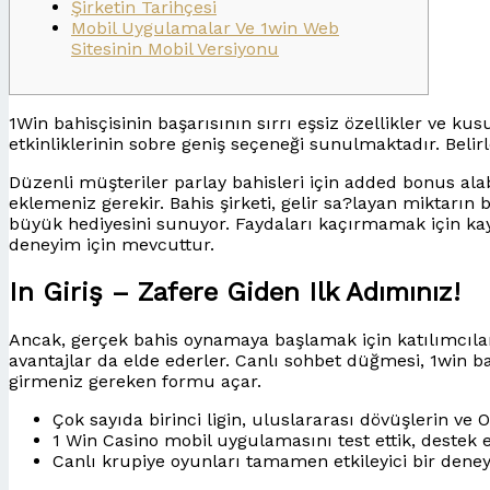
Şirketin Tarihçesi
Mobil Uygulamalar Ve 1win Web
Sitesinin Mobil Versiyonu
1Win bahisçisinin başarısının sırrı eşsiz özellikler ve 
etkinliklerinin sobre geniş seçeneği sunulmaktadır. Belirle
Düzenli müşteriler parlay bahisleri için added bonus ala
eklemeniz gerekir. Bahis şirketi, gelir sa?layan miktarın 
büyük hediyesini sunuyor. Faydaları kaçırmamak için kay
deneyim için mevcuttur.
In Giriş – Zafere Giden Ilk Adımınız!
Ancak, gerçek bahis oynamaya başlamak için katılımcılar
avantajlar da elde ederler. Canlı sohbet düğmesi, 1win bah
girmeniz gereken formu açar.
Çok sayıda birinci ligin, uluslararası dövüşlerin v
1 Win Casino mobil uygulamasını test ettik, destek ek
Canlı krupiye oyunları tamamen etkileyici bir dene