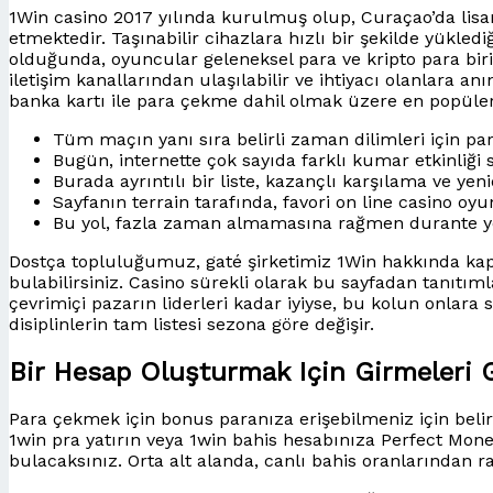
1Win casino 2017 yılında kurulmuş olup, Curaçao’da lisa
etmektedir. Taşınabilir cihazlara hızlı bir şekilde yükle
olduğunda, oyuncular geleneksel para ve kripto para biri
iletişim kanallarından ulaşılabilir ve ihtiyacı olanlara a
banka kartı ile para çekme dahil olmak üzere en popüler 
Tüm maçın yanı sıra belirli zaman dilimleri için p
Bugün, internette çok sayıda farklı kumar etkinliği
Burada ayrıntılı bir liste, kazançlı karşılama ve yen
Sayfanın terrain tarafında, favori on line casino 
Bu yol, fazla zaman almamasına rağmen durante yoğ
Dostça topluluğumuz, gaté şirketimiz 1Win hakkında kap
bulabilirsiniz. Casino sürekli olarak bu sayfadan tanıtım
çevrimiçi pazarın liderleri kadar iyiyse, bu kolun onlara sa
disiplinlerin tam listesi sezona göre değişir.
Bir Hesap Oluşturmak Için Girmeleri G
Para çekmek için bonus paranıza erişebilmeniz için belirl
1win pra yatırın veya 1win bahis hesabınıza Perfect Money
bulacaksınız. Orta alt alanda, canlı bahis oranlarından r