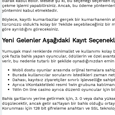
olarak kabul edilir. Mesele şu ki, bu seçeneği seçerken o
çekme işlemi yapabilirsiniz. Ancak, bu ödeme yöntemler
yöntemini kabul etmektedir.
Böylece, kayıtlı kumarbazlar gerçek bir kumarhanenin atm
türünüzü olduk?a kolay bir ?ekilde seçebileceğiniz bir
göre ayrıldığını göreceksiniz.
Yeni Gelenler Aşağıdaki Kayıt Seçenekl
Yumuşak mavi renklerde minimalist ve kullanımı kolay bi
çok fazla bahis yapan oyuncular, ödüllerin ve özel avant
verir, bu nedenle tutarlı bir şekilde oynadığınızdan emi
Mobil dostu oyunlar arasında orijinal temalara sahip
Burada kullanıcılar sorularını istedikleri zaman netle
Dahası, kayıtsız ziyaretçiler sınırlı işlevselliğe sahipt
Ayrıca VKontakte’deki resmi 1win grubuna katılmanız
1Win On line casino ayrıca düzenli oyuncular için 
Bahis şartlarını yerine getirmek için, 3. 0 veya daha yüks
düşülecektir, ancak gelir sa?layan bir bahis olduğu ortaya
Korunması için 128 bit şifreleme anahtarı ve SSL teknoloj