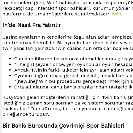
İncelemelere göre, Win1 bahisçiler arasında nispeten yüksek
rekabetçi cap. İnteraktif spor bahisleri, kurumun yönlerin
platformu de uma müşterilere sunulmaktadır
1win
.
In’de Nasıl Pra Yatırılır
Casino aynalarının kendilerine özgü alan adları empieza 
unutmamak önemlidir. Bir ayna kullanırken, sahte veya dol
1win yansıları yalnızca 1win casino’nun ortaklarında ve 
O andan itibaren hesabınıza otomatik olarak giriş y
“The girl şeyden önce, yeni oyuncular oyun hesaplar
Ancak, 1Win’in farklı ülkeler için ayrı alan adları yok
Oyuncu doğrulaması gerekli değildir, ancak bahis b
“[newline]1Win bu prosedürü gerçekleştirmek için ü
Orta alt alanda, canlı bahis oranlarından rastgele ik
Rusya’dan gelen müşterilerin rahatlığı için, 1win bahis 
istediğiniz zaman soru sormanıza ve sistem sorunlarınız va
makaraları” “döndürerek, bu tür oyuncular canlı eğlence 
bir eğlence türüdür.
Bir Bahis Bürosunda Çevrimiçi Spor Bahisleri