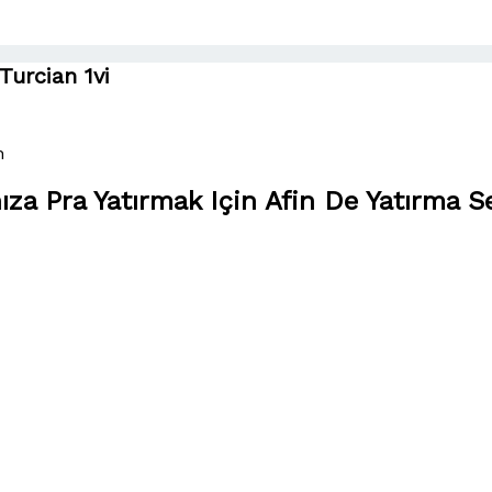
Turcian 1vi
n
a Pra Yatırmak Için Afin De Yatırma S