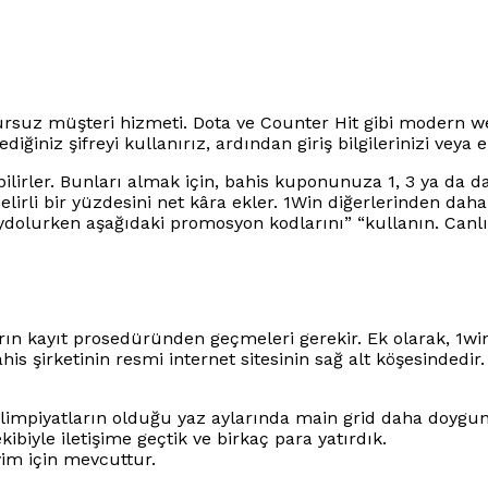
kusursuz müşteri hizmeti. Dota ve Counter Hit gibi modern 
diğiniz şifreyi kullanırız, ardından giriş bilgilerinizi veya 
bilirler. Bunları almak için, bahis kuponunuza 1, 3 ya da 
belirli bir yüzdesini net kâra ekler. 1Win diğerlerinden dah
dolurken aşağıdaki promosyon kodlarını” “kullanın. Canlı
ın kayıt prosedüründen geçmeleri gerekir. Ek olarak, 1win
is şirketinin resmi internet sitesinin sağ alt köşesindedir.
e Olimpiyatların olduğu yaz aylarında main grid daha doygu
ibiyle iletişime geçtik ve birkaç para yatırdık.
yim için mevcuttur.