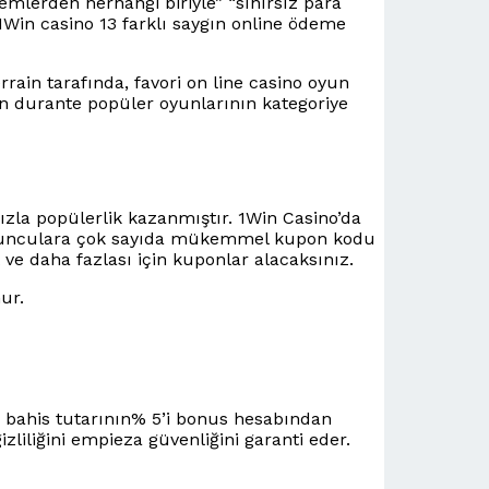
temlerden herhangi biriyle” “sınırsız para
Win casino 13 farklı saygın online ödeme
ain tarafında, favori on line casino oyun
n durante popüler oyunlarının kategoriye
zla popülerlik kazanmıştır. 1Win Casino’da
ık oyunculara çok sayıda mükemmel kupon kodu
ve daha fazlası için kuponlar alacaksınız.
ur.
in, bahis tutarının% 5’i bonus hesabından
izliliğini empieza güvenliğini garanti eder.