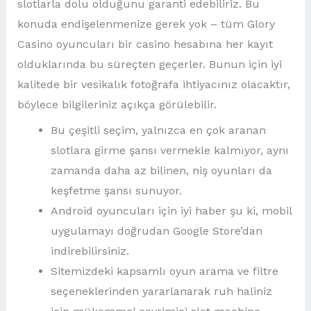
slotlarla dolu olduğunu garanti edebiliriz. Bu
konuda endişelenmenize gerek yok – tüm Glory
Casino oyuncuları bir casino hesabına her kayıt
olduklarında bu süreçten geçerler. Bunun için iyi
kalitede bir vesikalık fotoğrafa ihtiyacınız olacaktır,
böylece bilgileriniz açıkça görülebilir.
Bu çeşitli seçim, yalnızca en çok aranan
slotlara girme şansı vermekle kalmıyor, aynı
zamanda daha az bilinen, niş oyunları da
keşfetme şansı sunuyor.
Android oyuncuları için iyi haber şu ki, mobil
uygulamayı doğrudan Google Store’dan
indirebilirsiniz.
Sitemizdeki kapsamlı oyun arama ve filtre
seçeneklerinden yararlanarak ruh haliniz