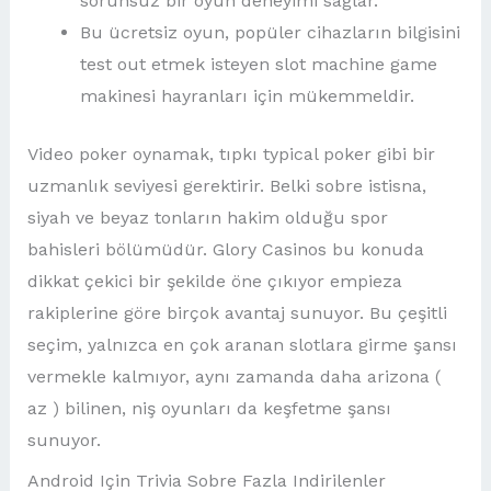
sorunsuz bir oyun deneyimi sağlar.
Bu ücretsiz oyun, popüler cihazların bilgisini
test out etmek isteyen slot machine game
makinesi hayranları için mükemmeldir.
Video poker oynamak, tıpkı typical poker gibi bir
uzmanlık seviyesi gerektirir. Belki sobre istisna,
siyah ve beyaz tonların hakim olduğu spor
bahisleri bölümüdür. Glory Casinos bu konuda
dikkat çekici bir şekilde öne çıkıyor empieza
rakiplerine göre birçok avantaj sunuyor. Bu çeşitli
seçim, yalnızca en çok aranan slotlara girme şansı
vermekle kalmıyor, aynı zamanda daha arizona (
az ) bilinen, niş oyunları da keşfetme şansı
sunuyor.
Android Için Trivia Sobre Fazla Indirilenler