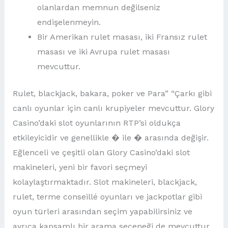
olanlardan memnun değilseniz
endişelenmeyin.
Bir Amerikan rulet masası, iki Fransız rulet
masası ve iki Avrupa rulet masası
mevcuttur.
Rulet, blackjack, bakara, poker ve Para” “Çarkı gibi
canlı oyunlar için canlı krupiyeler mevcuttur. Glory
Casino’daki slot oyunlarının RTP’si oldukça
etkileyicidir ve genellikle � ile � arasında değişir.
Eğlenceli ve çeşitli olan Glory Casino’daki slot
makineleri, yeni bir favori seçmeyi
kolaylaştırmaktadır. Slot makineleri, blackjack,
rulet, terme conseillé oyunları ve jackpotlar gibi
oyun türleri arasından seçim yapabilirsiniz ve
ayrıca kapsamlı bir arama seçeneği de mevcuttur.