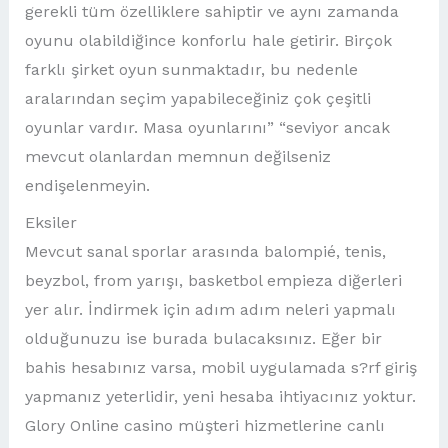
gerekli tüm özelliklere sahiptir ve aynı zamanda
oyunu olabildiğince konforlu hale getirir. Birçok
farklı şirket oyun sunmaktadır, bu nedenle
aralarından seçim yapabileceğiniz çok çeşitli
oyunlar vardır. Masa oyunlarını” “seviyor ancak
mevcut olanlardan memnun değilseniz
endişelenmeyin.
Eksiler
Mevcut sanal sporlar arasında balompié, tenis,
beyzbol, from yarışı, basketbol empieza diğerleri
yer alır. İndirmek için adım adım neleri yapmalı
olduğunuzu ise burada bulacaksınız. Eğer bir
bahis hesabınız varsa, mobil uygulamada s?rf giriş
yapmanız yeterlidir, yeni hesaba ihtiyacınız yoktur.
Glory Online casino müşteri hizmetlerine canlı