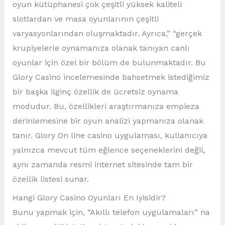
oyun kütüphanesi çok çeşitli yüksek kaliteli
slotlardan ve masa oyunlarının çeşitli
varyasyonlarından oluşmaktadır. Ayrıca,” “gerçek
krupiyelerle oynamanıza olanak tanıyan canlı
oyunlar için özel bir bölüm de bulunmaktadır. Bu
Glory Casino incelemesinde bahsetmek istediğimiz
bir başka ilginç özellik de ücretsiz oynama
modudur. Bu, özellikleri araştırmanıza empieza
derinlemesine bir oyun analizi yapmanıza olanak
tanır. Glory On line casino uygulaması, kullanıcıya
yalnızca mevcut tüm eğlence seçeneklerini değil,
aynı zamanda resmi internet sitesinde tam bir
özellik listesi sunar.
Hangi Glory Casino Oyunları En Iyisidir?
Bunu yapmak için, “Akıllı telefon uygulamaları” na