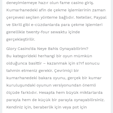
deneyimlemeye hazır olun fame casino giriş.
Kumarhanedeki afin de çekme işlemlerinin zaman
çerçevesi seçilen yönteme bağlıdır. Neteller, Paypal
ve Skrill gibi e-cüzdanlarda para çekme işlemleri
genellikle twenty-four sewaktu içinde
gerçekleştirilir.
Glory Casino’da Neye Bahis Oynayabilirim?
Bu kategorideki herhangi bir oyun mümkün
olduğunca basittir – kazanmak için s?rf sonucu
tahmin etmeniz gerekir. Çevrimiçi bir
kumarhanedeki bakara oyunu, gerçek bir kumar
kuruluşundaki oyunun versiyonundan önemli
ölçüde farklıdır. Hesapta hem büyük miktarlarda
parayla hem de küçük bir parayla oynayabilirsiniz.
Kendiniz için, beraberlik için veya pot için