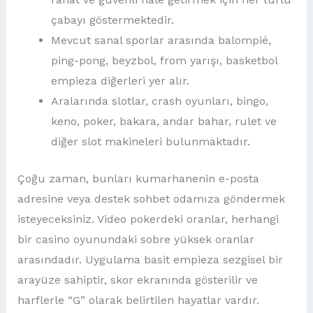
çabayı göstermektedir.
Mevcut sanal sporlar arasında balompié,
ping-pong, beyzbol, from yarışı, basketbol
empieza diğerleri yer alır.
Aralarında slotlar, crash oyunları, bingo,
keno, poker, bakara, andar bahar, rulet ve
diğer slot makineleri bulunmaktadır.
Çoğu zaman, bunları kumarhanenin e-posta
adresine veya destek sohbet odamıza göndermek
isteyeceksiniz. Video pokerdeki oranlar, herhangi
bir casino oyunundaki sobre yüksek oranlar
arasındadır. Uygulama basit empieza sezgisel bir
arayüze sahiptir, skor ekranında gösterilir ve
harflerle “G” olarak belirtilen hayatlar vardır.