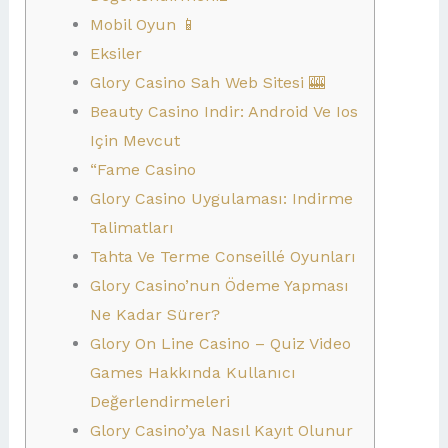
Mobil Oyun 📱
Eksiler
Glory Casino Sah Web Sitesi 🎰
Beauty Casino Indir: Android Ve Ios
Için Mevcut
“Fame Casino
Glory Casino Uygulaması: Indirme
Talimatları
Tahta Ve Terme Conseillé Oyunları
Glory Casino’nun Ödeme Yapması
Ne Kadar Sürer?
Glory On Line Casino – Quiz Video
Games Hakkında Kullanıcı
Değerlendirmeleri
Glory Casino’ya Nasıl Kayıt Olunur