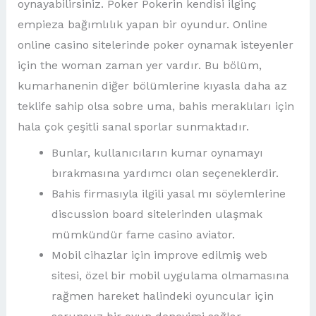
oynayabilirsiniz. Poker Pokerin kendisi ilginç
empieza bağımlılık yapan bir oyundur. Online
online casino sitelerinde poker oynamak isteyenler
için the woman zaman yer vardır. Bu bölüm,
kumarhanenin diğer bölümlerine kıyasla daha az
teklife sahip olsa sobre uma, bahis meraklıları için
hala çok çeşitli sanal sporlar sunmaktadır.
Bunlar, kullanıcıların kumar oynamayı
bırakmasına yardımcı olan seçeneklerdir.
Bahis firmasıyla ilgili yasal mı söylemlerine
discussion board sitelerinden ulaşmak
mümkündür fame casino aviator.
Mobil cihazlar için improve edilmiş web
sitesi, özel bir mobil uygulama olmamasına
rağmen hareket halindeki oyuncular için