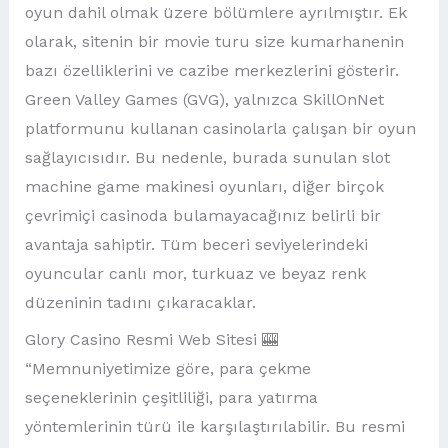
oyun dahil olmak üzere bölümlere ayrılmıştır. Ek
olarak, sitenin bir movie turu size kumarhanenin
bazı özelliklerini ve cazibe merkezlerini gösterir.
Green Valley Games (GVG), yalnızca SkillOnNet
platformunu kullanan casinolarla çalışan bir oyun
sağlayıcısıdır. Bu nedenle, burada sunulan slot
machine game makinesi oyunları, diğer birçok
çevrimiçi casinoda bulamayacağınız belirli bir
avantaja sahiptir. Tüm beceri seviyelerindeki
oyuncular canlı mor, turkuaz ve beyaz renk
düzeninin tadını çıkaracaklar.
Glory Casino Resmi Web Sitesi 🎰
“Memnuniyetimize göre, para çekme
seçeneklerinin çeşitliliği, para yatırma
yöntemlerinin türü ile karşılaştırılabilir. Bu resmi