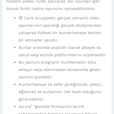
holdem poker, rulet, baccarat, zar oyunları gibi
birçok farklı casino oyununu oynayabilirsiniz.
🤑 Canlı krupiyeler, gerçek zamanlı video
yayınlarının yapıldığı gerçek stüdyolardan
çalışarak fiziksel bir kumarhaneye benzer
bir atmosfer yaratır.
Bunlar arasında popüler olarak şikayet va
yahut ekşi sözlük platformlarını söylenebilir.
Bu yazılım programı muhtemelen kötü
amaçlı veya istenmeyen donanımla gelen
yazılım içerebilir.
Kumarhaneye ilk sefer girdiğinizde, çekici,
eğlenceli ve kullanımı ?ok basit olduğunu
göreceksiniz.
Ayrıca” “gamble firmasının tercih
sebeplerinden birisiyse oyunların hilesiz